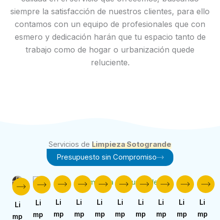
siempre la satisfacción de nuestros clientes, para ello
e
contamos con un equipo de profesionales que con
esmero y dedicación harán que tu espacio tanto de
trabajo como de hogar o urbanización quede
o
reluciente.
Servicios de
Limpieza Sotogrande
Presupuesto sin Compromiso
Li
Li
Li
Li
Li
Li
Li
Li
Li
Li
mp
mp
mp
mp
mp
mp
mp
mp
mp
mp