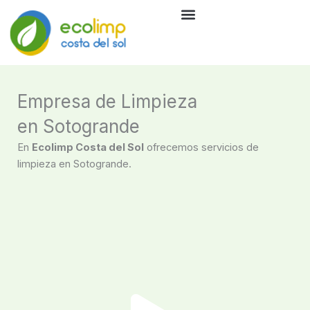
Ir
al
Limpieza Ecológica
Política de Calidad
contenido
Empresa de Limpieza
en Sotogrande
En
Ecolimp Costa del Sol
ofrecemos servicios de
limpieza en Sotogrande.
P