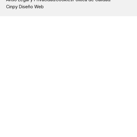
b
a
o
g
Cinpy Diseño Web
o
r
k
a
-
m
f