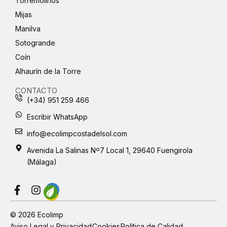
Torremolinos
Mijas
Manilva
Sotogrande
Coín
Alhaurín de la Torre
CONTACTO
(+34) 951 259 466
Escribir WhatsApp
info@ecolimpcostadelsol.com
Avenida La Salinas Nº7 Local 1, 29640 Fuengirola
(Málaga)
F
I
a
n
c
s
© 2026 Ecolimp
e
t
Aviso Legal y Privacidad
Cookies
Política de Calidad