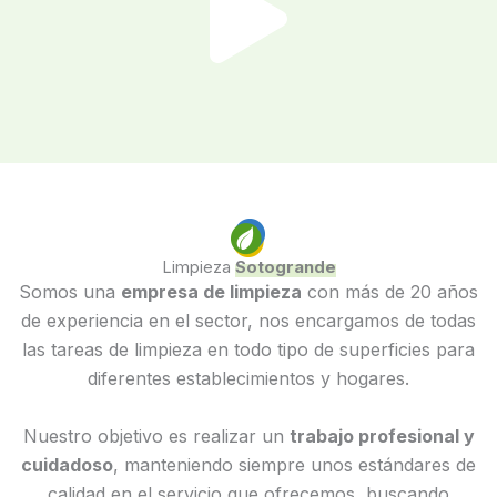
l
a
y
V
Limpieza
Sotogrande
Somos una
empresa de limpieza
con más de 20 años
de experiencia en el sector, nos encargamos de todas
i
las tareas de limpieza en todo tipo de superficies para
diferentes establecimientos y hogares.
Nuestro objetivo es realizar un
trabajo profesional y
d
cuidadoso
, manteniendo siempre unos estándares de
calidad en el servicio que ofrecemos, buscando