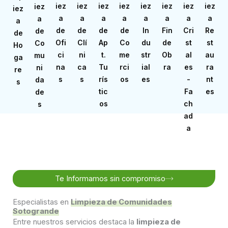
iez
iez
iez
iez
iez
iez
iez
iez
iez
iez
a
a
a
a
a
a
a
a
a
a
de
de
de
de
In
Fin
Cri
Re
de
de
Ofi
Clí
Ap
Co
du
de
st
st
Co
Ho
ci
ni
t.
me
str
Ob
al
au
mu
ga
na
ca
Tu
rci
ial
ra
es
ra
ni
re
s
s
rís
os
es
-
nt
da
s
tic
Fa
es
de
os
ch
s
ad
a
Te Informamos sin compromiso
Especialistas en
Limpieza de Comunidades
Sotogrande
Entre nuestros servicios destaca la
limpieza de